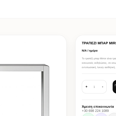
ΤΡΑΠΕΖΙ ΜΠΑΡ MI
Ν/Α / ημέρα
Το τραπέζι μπαρ Mirror είναι τρ
κοινωνικές εκδηλώσεις, σε εσωτ
εντυπωσιακή, luxury αισθητική,
+
-
1
Άμεση επικοινωνία
+30 698 224 1089