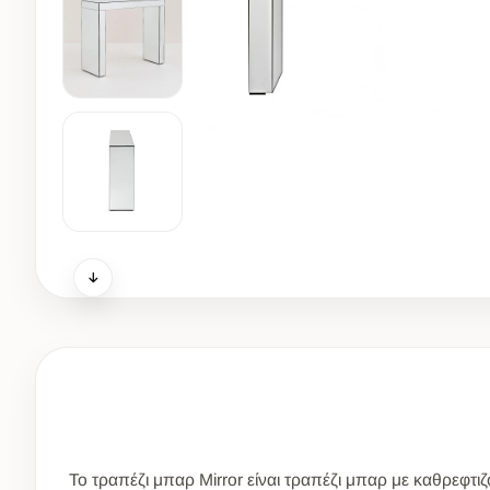
Το τραπέζι μπαρ Mirror είναι τραπέζι μπαρ με καθρεφτι