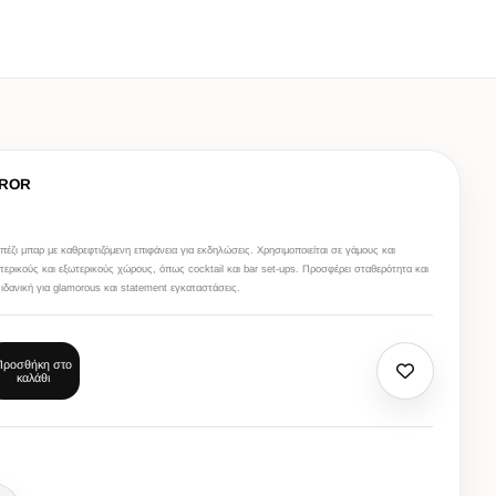
RROR
απέζι μπαρ με καθρεφτιζόμενη επιφάνεια για εκδηλώσεις. Χρησιμοποιείται σε γάμους και
ερικούς και εξωτερικούς χώρους, όπως cocktail και bar set-ups. Προσφέρει σταθερότητα και
 ιδανική για glamorous και statement εγκαταστάσεις.
Προσθήκη στο
καλάθι