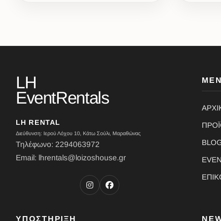
LH
ΜΕ
EventRentals
ΑΡΧΙ
LH RENTAL
ΠΡΟ
Διεύθυνση: Ιερού Λόχου 10, Κάτω Σούλι, Μαραθώνας
BLO
Τηλέφωνο: 2294063972
Email: lhrentals@loizoshouse.gr
EVE
ΕΠΙΚ
ΥΠΟΣΤΗΡΙΞΗ
NE