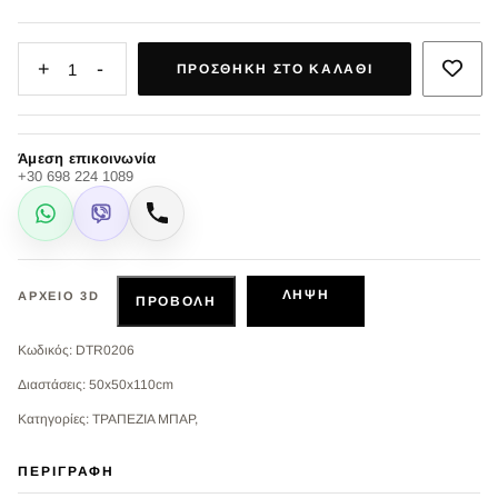
+
-
1
ΠΡΟΣΘΉΚΗ ΣΤΟ ΚΑΛΆΘΙ
Άμεση επικοινωνία
+30 698 224 1089
WhatsApp
Viber
Κλήση
ΛΉΨΗ
ΑΡΧΕΊΟ 3D
ΠΡΟΒΟΛΉ
Κωδικός: DTR0206
Διαστάσεις: 50x50x110cm
Κατηγορίες: ΤΡΑΠΕΖΙΑ ΜΠΑΡ,
ΠΕΡΙΓΡΑΦΉ