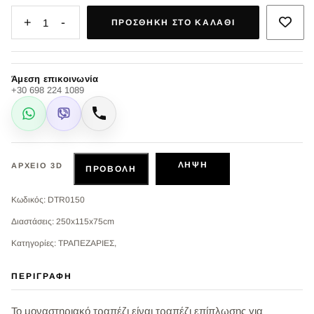
+
-
1
ΠΡΟΣΘΉΚΗ ΣΤΟ ΚΑΛΆΘΙ
Άμεση επικοινωνία
+30 698 224 1089
WhatsApp
Viber
Κλήση
ΛΉΨΗ
ΑΡΧΕΊΟ 3D
ΠΡΟΒΟΛΉ
Κωδικός: DTR0150
Διαστάσεις: 250x115x75cm
Κατηγορίες: ΤΡΑΠΕΖΑΡΙΕΣ,
ΠΕΡΙΓΡΑΦΉ
Το μοναστηριακό τραπέζι είναι τραπέζι επίπλωσης για