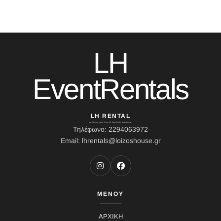
LH
EventRentals
LH RENTAL
Διεύθυνση: Ιερού Λόχου 10, Κάτω Σούλι, Μαραθώνας
Τηλέφωνο: 2294063972
Email: lhrentals@loizoshouse.gr
ΜΕΝΟΥ
ΑΡΧΙΚΗ