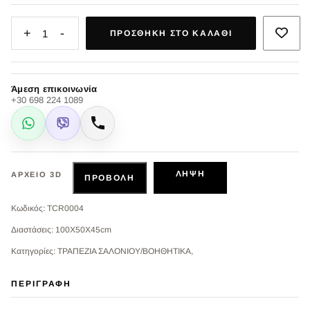
+
-
1
ΠΡΟΣΘΉΚΗ ΣΤΟ ΚΑΛΆΘΙ
Άμεση επικοινωνία
+30 698 224 1089
WhatsApp
Viber
Κλήση
ΛΉΨΗ
ΑΡΧΕΊΟ 3D
ΠΡΟΒΟΛΉ
Κωδικός: TCR0004
Διαστάσεις: 100Χ50Χ45cm
Κατηγορίες: ΤΡΑΠΕΖΙΑ ΣΑΛΟΝΙΟΥ/ΒΟΗΘΗΤΙΚΑ,
ΠΕΡΙΓΡΑΦΉ