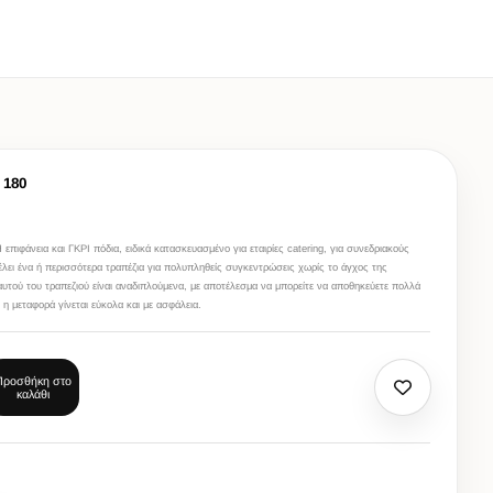
 180
πιφάνεια και ΓΚΡΙ πόδια, ειδικά κατασκευασμένο για εταιρίες catering, για συνεδριακούς
έλει ένα ή περισσότερα τραπέζια για πολυπληθείς συγκεντρώσεις χωρίς το άγχος της
υτού του τραπεζιού είναι αναδιπλούμενα, με αποτέλεσμα να μπορείτε να αποθηκεύετε πολλά
 η μεταφορά γίνεται εύκολα και με ασφάλεια.
Προσθήκη στο
καλάθι