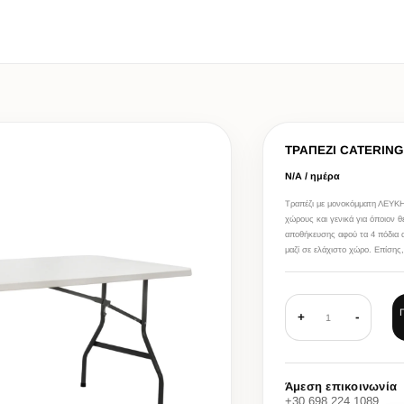
4
ΤΡΑΠΕΖΙ CATERING
Ν/Α / ημέρα
Τραπέζι με μονοκόμματη ΛΕΥΚΗ ε
χώρους και γενικά για όποιον θ
αποθήκευσης αφού τα 4 πόδια α
μαζί σε ελάχιστο χώρο. Επίσης,
+
-
1
Άμεση επικοινωνία
+30 698 224 1089