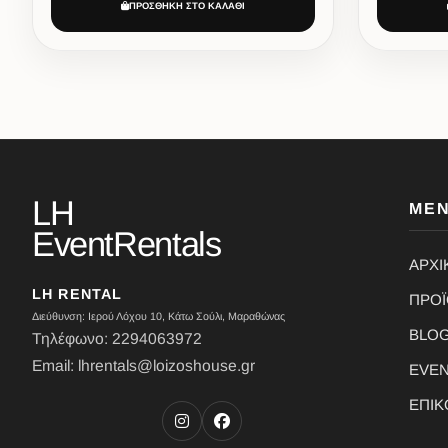
ΠΡΟΣΘΗΚΗ ΣΤΟ ΚΑΛΑΘΙ
LH
ΜΕ
EventRentals
ΑΡΧΙ
LH RENTAL
ΠΡΟ
Διεύθυνση: Ιερού Λόχου 10, Κάτω Σούλι, Μαραθώνας
BLO
Τηλέφωνο: 2294063972
Email: lhrentals@loizoshouse.gr
EVE
ΕΠΙΚ