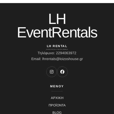
LH
EventRentals
LH RENTAL
Διεύθυνση: Ιερού Λόχου 10, Κάτω Σούλι, Μαραθώνας
Τηλέφωνο: 2294063972
Email: lhrentals@loizoshouse.gr
ΜΕΝΟΥ
ΑΡΧΙΚΗ
ΠΡΟΪΟΝΤΑ
BLOG