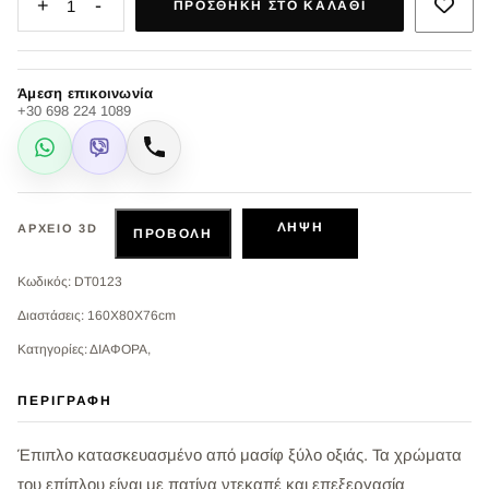
+
-
1
ΠΡΟΣΘΉΚΗ ΣΤΟ ΚΑΛΆΘΙ
Άμεση επικοινωνία
+30 698 224 1089
WhatsApp
Viber
Κλήση
ΛΉΨΗ
ΑΡΧΕΊΟ 3D
ΠΡΟΒΟΛΉ
Κωδικός: DT0123
Διαστάσεις: 160X80X76cm
Κατηγορίες: ΔΙΑΦΟΡΑ,
ΠΕΡΙΓΡΑΦΉ
Έπιπλο κατασκευασμένο από μασίφ ξύλο οξιάς. Τα χρώματα
του επίπλου είναι με πατίνα ντεκαπέ και επεξεργασία