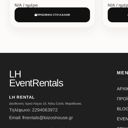
Ν/Α / ημέρα
Ν/Α / ημέ
ΠΡΟΣΘΗΚΗ ΣΤΟ ΚΑΛΑΘΙ
LH
ΜΕ
EventRentals
ΑΡΧΙ
LH RENTAL
ΠΡΟ
Διεύθυνση: Ιερού Λόχου 10, Κάτω Σούλι, Μαραθώνας
BLO
Τηλέφωνο: 2294063972
Email: lhrentals@loizoshouse.gr
EVE