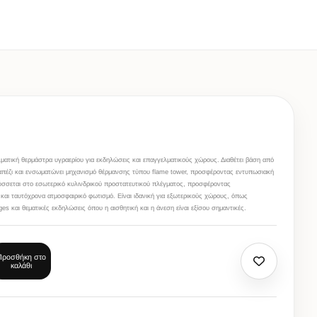
λματική θερμάστρα υγραερίου για εκδηλώσεις και επαγγελματικούς χώρους. Διαθέτει βάση από
τραπέζι και ενσωματώνει μηχανισμό θέρμανσης τύπου flame tower, προσφέροντας εντυπωσιακή
ύσσεται στο εσωτερικό κυλινδρικού προστατευτικού πλέγματος, προσφέροντας
και ταυτόχρονα ατμοσφαιρικό φωτισμό. Είναι ιδανική για εξωτερικούς χώρους, όπως
nges και θεματικές εκδηλώσεις όπου η αισθητική και η άνεση είναι εξίσου σημαντικές.
Προσθήκη στο
καλάθι