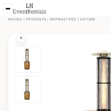
ΑΡΧΙΚΉ
/
ΠΡΟΪΌΝΤΑ
/
ΘΕΡΜΑΣΤΡΕΣ
/ HOT006