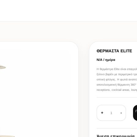
ΘΕΡΜΑΣΤΑ ELITE
Ν/Α / ημέρα
Η θερμάστρα Elite είναι επαγγε
ξύλινο βαρέλι με περιμετρικό 
οπτική φλόγας. Η φωτιά αναπτ
αποτελεσματική θέρμανση 360° 
receptions, cocktail areas, lou
+
-
1
Άμεση επικοινωνία