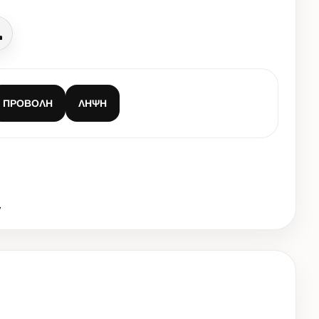
Κλήση
ΠΡΟΒΟΛΉ
ΛΉΨΗ
,