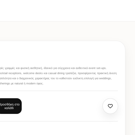
ές γραμμές και φυσική αισθητική, ιδανικό για σύγχρονα και αυθεντικά event set-ups.
cocktail receptions, welcome desks και casual dining τραπέζια, προσφέροντας πρακτική άνεση
απλότητα και ο διαχρονικός χαρακτήρας του το καθιστούν ευέλικτη επιλογή για weddings,
therings με natural ή modern ύφος.
Προσθήκη στο
καλάθι