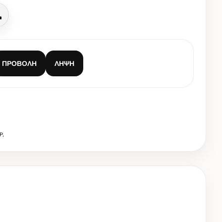
Κλήση
ΠΡΟΒΟΛΉ
ΛΉΨΗ
Ρ,