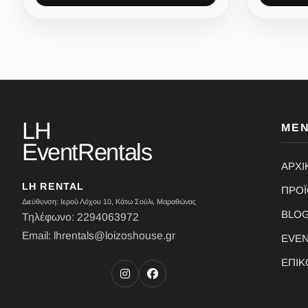
LH
ΜΕ
EventRentals
ΑΡΧΙ
LH RENTAL
ΠΡΟ
Διεύθυνση: Ιερού Λόχου 10, Κάτω Σούλι, Μαραθώνας
BLO
Τηλέφωνο: 2294063972
Email: lhrentals@loizoshouse.gr
EVE
ΕΠΙΚ