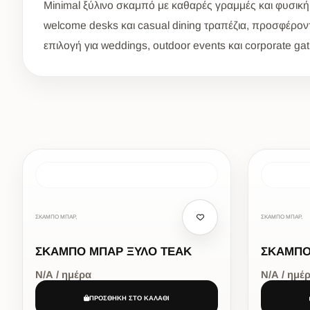
Minimal ξύλινο σκαμπό με καθαρές γραμμές και φυσική αι
welcome desks και casual dining τραπέζια, προσφέροντ
επιλογή για weddings, outdoor events και corporate ga
ΣΚΑΜΠΟ ΜΠΑΡ,
ΣΚΑΜΠΟ ΜΠΑΡ,
ΣΚΑΜΠΟ ΜΠΑΡ ΞΥΛΟ TΕΑK
ΣΚΑΜΠΟ
Ν/Α / ημέρα
Ν/Α / ημέ
ΠΡΟΣΘΗΚΗ ΣΤΟ ΚΑΛΑΘΙ