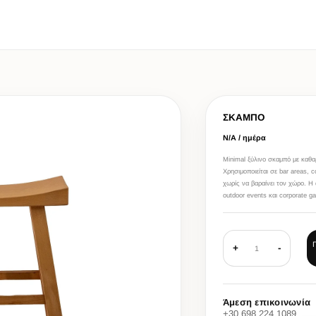
ΣΚΑΜΠΟ
Ν/Α / ημέρα
Minimal ξύλινο σκαμπό με καθαρ
Χρησιμοποιείται σε bar areas, 
χωρίς να βαραίνει τον χώρο. Η 
outdoor events και corporate ga
+
-
1
Άμεση επικοινωνία
+30 698 224 1089