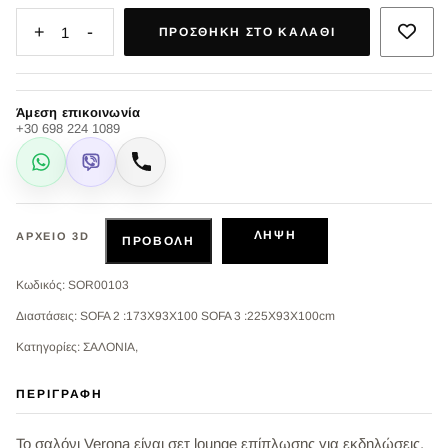
+
-
1
ΠΡΟΣΘΉΚΗ ΣΤΟ ΚΑΛΆΘΙ
Άμεση επικοινωνία
+30 698 224 1089
WhatsApp
Viber
Κλήση
ΛΉΨΗ
ΑΡΧΕΊΟ 3D
ΠΡΟΒΟΛΉ
Κωδικός: SOR00103
Διαστάσεις: SOFA 2 :173X93X100 SOFA 3 :225X93X100cm
Κατηγορίες: ΣΑΛΟΝΙΑ,
ΠΕΡΙΓΡΑΦΉ
Το σαλόνι Verona είναι σετ lounge επίπλωσης για εκδηλώσεις.