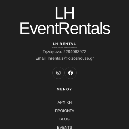
LH
EventRentals
LH RENTAL
Διεύθυνση: Ιερού Λόχου 10, Κάτω Σούλι, Μαραθώνας
Τηλέφωνο: 2294063972
Email: lhrentals@loizoshouse.gr
ΜΕΝΟΥ
ΑΡΧΙΚΗ
ΠΡΟΪΟΝΤΑ
BLOG
EVENTS