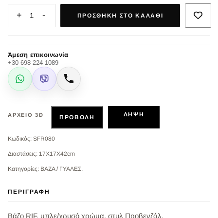
+
-
1
ΠΡΟΣΘΉΚΗ ΣΤΟ ΚΑΛΆΘΙ
Άμεση επικοινωνία
+30 698 224 1089
WhatsApp
Viber
Κλήση
ΛΉΨΗ
ΑΡΧΕΊΟ 3D
ΠΡΟΒΟΛΉ
Κωδικός: SFR080
Διαστάσεις: 17X17X42cm
Κατηγορίες: ΒΑΖΑ / ΓΥΑΛΕΣ,
ΠΕΡΙΓΡΑΦΉ
Βάζο RIF, μπλε/χρυσό χρώμα, στυλ Προβενζάλ.