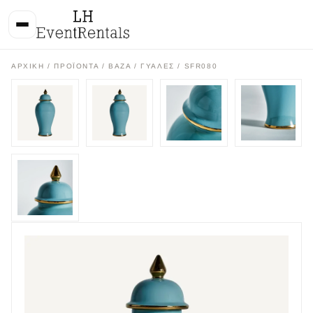
ΑΡΧΙΚΉ
/
ΠΡΟΪΌΝΤΑ
/
ΒΑΖΑ / ΓΥΑΛΕΣ
/ SFR080