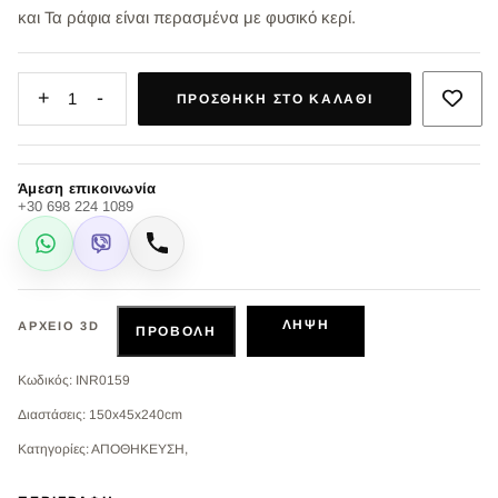
και Τα ράφια είναι περασμένα με φυσικό κερί.
+
-
1
ΠΡΟΣΘΉΚΗ ΣΤΟ ΚΑΛΆΘΙ
Άμεση επικοινωνία
+30 698 224 1089
WhatsApp
Viber
Κλήση
ΛΉΨΗ
ΑΡΧΕΊΟ 3D
ΠΡΟΒΟΛΉ
Κωδικός: INR0159
Διαστάσεις: 150x45x240cm
Κατηγορίες: ΑΠΟΘΗΚΕΥΣΗ,