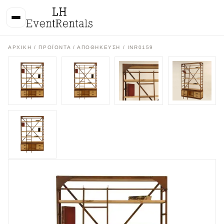
ΑΡΧΙΚΉ
/
ΠΡΟΪΌΝΤΑ
/
ΑΠΟΘΗΚΕΥΣΗ
/ INR0159