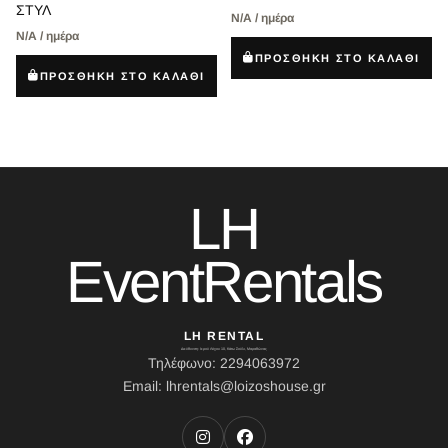
ΣΤΥΛ
Ν/Α / ημέρα
Ν/Α / ημέρα
ΠΡΟΣΘΗΚΗ ΣΤΟ ΚΑΛΑΘΙ
ΠΡΟΣΘΗΚΗ ΣΤΟ ΚΑΛΑΘΙ
LH
EventRentals
LH RENTAL
Διεύθυνση: Ιερού Λόχου 10, Κάτω Σούλι, Μαραθώνας
Τηλέφωνο: 2294063972
Email: lhrentals@loizoshouse.gr