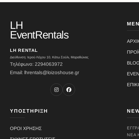
LH
ΜΕ
EventRentals
ΑΡΧΙ
LH RENTAL
ΠΡΟ
Διεύθυνση: Ιερού Λόχου 10, Κάτω Σούλι, Μαραθώνας
BLO
Τηλέφωνο: 2294063972
Email: lhrentals@loizoshouse.gr
EVE
ΕΠΙΚ
ΥΠΟΣΤΗΡΙΞΗ
NE
ΟΡΟΙ ΧΡΗΣΗΣ
ΕΓΓΡ
ΝΈΑ 