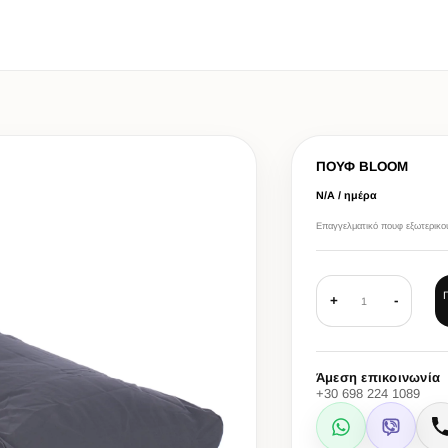
ΠΟΥΦ BLOOM
Ν/Α / ημέρα
Eπαγγελματικό πουφ εξωτερικο
+
-
1
Άμεση επικοινωνία
+30 698 224 1089
WhatsApp
Viber