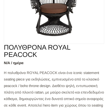
ΠΟΛΥΘΡΟΝΑ ROYAL
PEACOCK
Ν/Α / ημέρα
Η πολυθρόνα ROYAL PEACOCK είναι ένα iconic statement
seating piece για εκδηλώσεις, εμπνευσμένο από το κλασικό
peacock / boho throne design. Διαθέτει ψηλή, εντυπωσιακή
πλάτη από πλεκτό rattan, με μαύρο σκελετό και επενδεδυμένο
κάθισμα, δημιουργώντας ένα δυνατό οπτικό σημείο αναφοράς
σε κάθε event. Αποτελεί hero item για χώρους όπου το seating