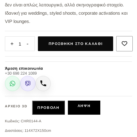
δεν είναι απλώς λειτουργικό, αλλά σκηνογραφικό στοιχείο.
Ιδανική για weddings, styled shoots, corporate activations και
VIP lounges.
+
-
1
ΠΡΟΣΘΉΚΗ ΣΤΟ ΚΑΛΆΘΙ
Άμεση επικοινωνία
+30 698 224 1089
WhatsApp
Viber
Κλήση
ΛΉΨΗ
ΑΡΧΕΊΟ 3D
ΠΡΟΒΟΛΉ
Κωδικός: CHR0144-A
Διαστάσεις: 114X72X150cm