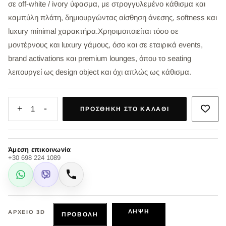
σε off-white / ivory ύφασμα, με στρογγυλεμένο κάθισμα και
καμπύλη πλάτη, δημιουργώντας αίσθηση άνεσης, softness και
luxury minimal χαρακτήρα.Χρησιμοποιείται τόσο σε
μοντέρνους και luxury γάμους, όσο και σε εταιρικά events,
brand activations και premium lounges, όπου το seating
λειτουργεί ως design object και όχι απλώς ως κάθισμα.
+
-
1
ΠΡΟΣΘΉΚΗ ΣΤΟ ΚΑΛΆΘΙ
Άμεση επικοινωνία
+30 698 224 1089
WhatsApp
Viber
Κλήση
ΛΉΨΗ
ΑΡΧΕΊΟ 3D
ΠΡΟΒΟΛΉ