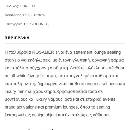
Κωδικός: CHR0041
Διαστάσεις: 83X80X79cm
Κατηγορίες: ΠΟΛΥΘΡΟΝΕΣ,
ΠΕΡΙΓΡΑΦΉ
Η πολυθρόνα ROSALIER είναι ένα statement lounge seating
στοιχείο για εκδηλώσεις, με έντονη γλυπτική, οργανική φόρμα
και απόλυτα σύγχρονη αισθητική. Διαθέτει ολόκληρη επένδυση
σε off-white / ivory ύφασμα, με στρογγυλεμένο κάθισμα και
καμπύλη πλάτη, δημιουργώντας αίσθηση άνεσης, softness και
luxury minimal χαρακτήρα.Χρησιμοποιείται τόσο σε
μοντέρνους και luxury γάμους, όσο και σε εταιρικά events,
brand activations και premium lounges, όπου το seating
λειτουργεί ως design object και όχι απλώς ως κάθισμα.