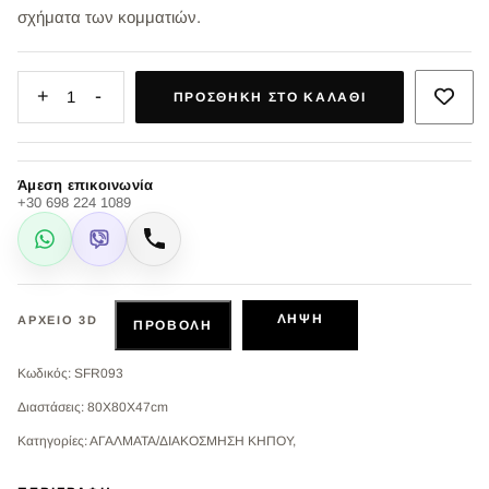
σχήματα των κομματιών.
+
-
1
ΠΡΟΣΘΉΚΗ ΣΤΟ ΚΑΛΆΘΙ
Άμεση επικοινωνία
+30 698 224 1089
WhatsApp
Viber
Κλήση
ΛΉΨΗ
ΑΡΧΕΊΟ 3D
ΠΡΟΒΟΛΉ
Κωδικός: SFR093
Διαστάσεις: 80X80X47cm
Κατηγορίες: ΑΓΑΛΜΑΤΑ/ΔΙΑΚΟΣΜΗΣΗ ΚΗΠΟΥ,