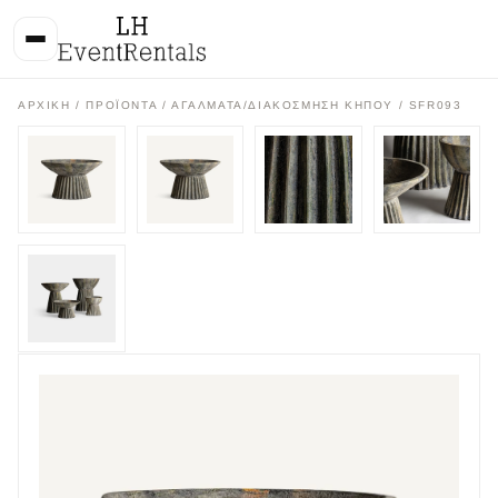
ΑΡΧΙΚΉ
/
ΠΡΟΪΌΝΤΑ
/
ΑΓΑΛΜΑΤΑ/ΔΙΑΚΟΣΜΗΣΗ ΚΗΠΟΥ
/ SFR093