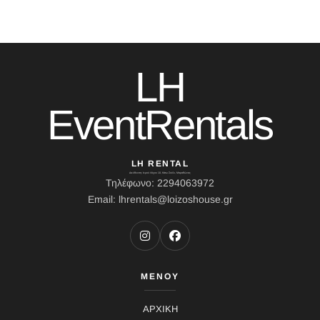
LH
EventRentals
LH RENTAL
Διεύθυνση: Ιερού Λόχου 10, Κάτω Σούλι, Μαραθώνας
Τηλέφωνο: 2294063972
Email: lhrentals@loizoshouse.gr
ΜΕΝΟΥ
ΑΡΧΙΚΗ