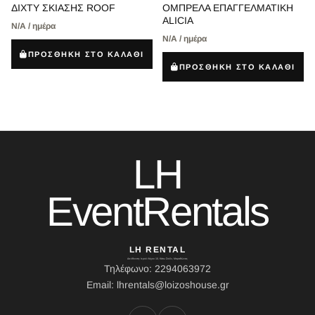
ΔΙΧΤΥ ΣΚΙΑΣΗΣ ROOF
ΟΜΠΡΕΛΑ ΕΠΑΓΓΕΛΜΑΤΙΚΗ
ALICIA
Ν/Α / ημέρα
Ν/Α / ημέρα
ΠΡΟΣΘΗΚΗ ΣΤΟ ΚΑΛΑΘΙ
ΠΡΟΣΘΗΚΗ ΣΤΟ ΚΑΛΑΘΙ
LH
EventRentals
LH RENTAL
Διεύθυνση: Ιερού Λόχου 10, Κάτω Σούλι, Μαραθώνας
Τηλέφωνο: 2294063972
Email: lhrentals@loizoshouse.gr