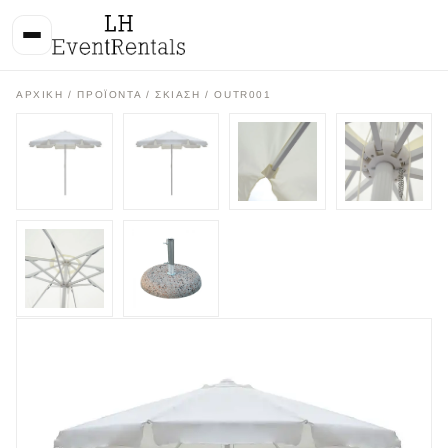
ΑΡΧΙΚΉ
/
ΠΡΟΪΌΝΤΑ
/
ΣΚΙΑΣΗ
/ OUTR001