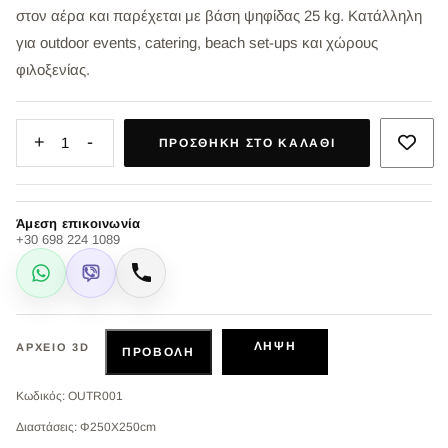
στον αέρα και παρέχεται με βάση ψηφίδας 25 kg. Κατάλληλη
για outdoor events, catering, beach set-ups και χώρους
φιλοξενίας.
+
-
1
ΠΡΟΣΘΉΚΗ ΣΤΟ ΚΑΛΆΘΙ
Άμεση επικοινωνία
+30 698 224 1089
WhatsApp
Viber
Κλήση
ΛΉΨΗ
ΑΡΧΕΊΟ 3D
ΠΡΟΒΟΛΉ
Κωδικός: OUTR001
Διαστάσεις: Φ250Χ250cm