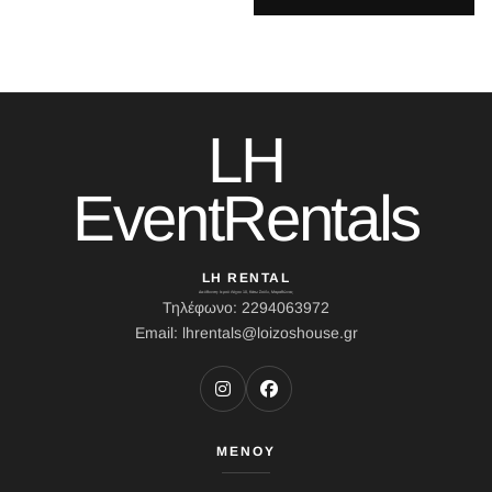
LH
EventRentals
LH RENTAL
Διεύθυνση: Ιερού Λόχου 10, Κάτω Σούλι, Μαραθώνας
Τηλέφωνο: 2294063972
Email: lhrentals@loizoshouse.gr
ΜΕΝΟΥ