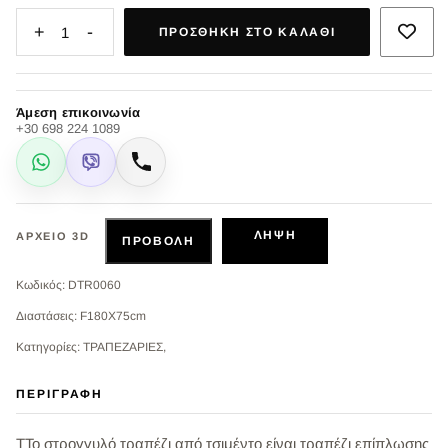
+
-
1
ΠΡΟΣΘΉΚΗ ΣΤΟ ΚΑΛΆΘΙ
Άμεση επικοινωνία
+30 698 224 1089
WhatsApp
Viber
Κλήση
ΛΉΨΗ
ΑΡΧΕΊΟ 3D
ΠΡΟΒΟΛΉ
Κωδικός: DTR0060
Διαστάσεις: F180X75cm
Κατηγορίες: ΤΡΑΠΕΖΑΡΙΕΣ,
ΠΕΡΙΓΡΑΦΉ
ΤΤο στρογγυλό τραπέζι από τσιμέντο είναι τραπέζι επίπλωσης