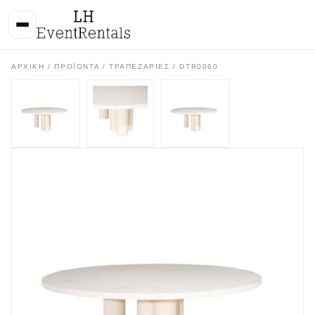
ΑΡΧΙΚΉ
/
ΠΡΟΪΌΝΤΑ
/
ΤΡΑΠΕΖΑΡΙΕΣ
/ DTR0060