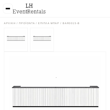
ΑΡΧΙΚΉ
/
ΠΡΟΪΌΝΤΑ
/
ΕΠΙΠΛΑ ΜΠΑΡ
/ BAR0015-Β