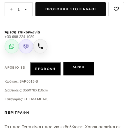
+
-
1
ΠΡΟΣΘΉΚΗ ΣΤΟ ΚΑΛΆΘΙ
Άμεση επικοινωνία
+30 698 224 1089
WhatsApp
Viber
Κλήση
ΛΉΨΗ
ΑΡΧΕΊΟ 3D
ΠΡΟΒΟΛΉ
Κωδικός: BAR0015-Β
Διαστάσεις: 356X78X110cm
Κατηγορίες: ΕΠΙΠΛΑ ΜΠΑΡ,
ΠΕΡΙΓΡΑΦΉ
Το μπαρ Terra είναι μπαρ για εκδηλώσεις. Χρησιμοποιείται σε