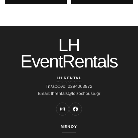
LH
EventRentals
LH RENTAL
Διεύθυνση: Ιερού Λόχου 10, Κάτω Σούλι, Μαραθώνας
Τηλέφωνο: 2294063972
Email: lhrentals@loizoshouse.gr
ΜΕΝΟΥ