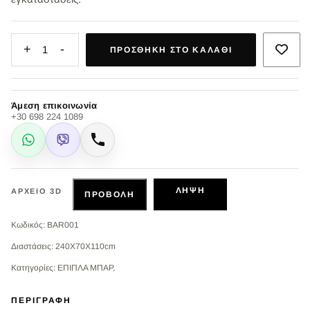
+
-
1
ΠΡΟΣΘΉΚΗ ΣΤΟ ΚΑΛΆΘΙ
Άμεση επικοινωνία
+30 698 224 1089
WhatsApp
Viber
Κλήση
ΛΉΨΗ
ΑΡΧΕΊΟ 3D
ΠΡΟΒΟΛΉ
Κωδικός: BAR001
Διαστάσεις: 240X70X110cm
Κατηγορίες: ΕΠΙΠΛΑ ΜΠΑΡ,
ΠΕΡΙΓΡΑΦΉ