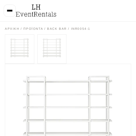
ΑΡΧΙΚΉ
/
ΠΡΟΪΌΝΤΑ
/
BACK BAR
/ INR0054-1