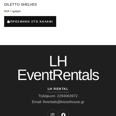
DILETTO SHELVES
Ν/Α / ημέρα
ΠΡΟΣΘΗΚΗ ΣΤΟ ΚΑΛΑΘΙ
LH
EventRentals
LH RENTAL
Διεύθυνση: Ιερού Λόχου 10, Κάτω Σούλι, Μαραθώνας
Τηλέφωνο: 2294063972
Email: lhrentals@loizoshouse.gr