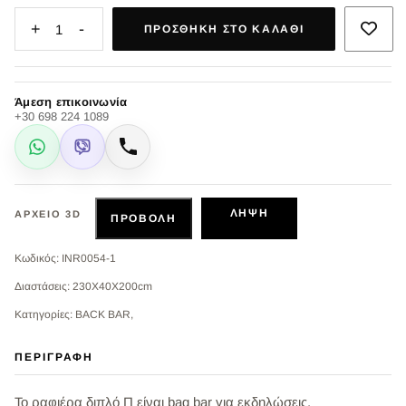
+
-
1
ΠΡΟΣΘΉΚΗ ΣΤΟ ΚΑΛΆΘΙ
Άμεση επικοινωνία
+30 698 224 1089
WhatsApp
Viber
Κλήση
ΛΉΨΗ
ΑΡΧΕΊΟ 3D
ΠΡΟΒΟΛΉ
Κωδικός: INR0054-1
Διαστάσεις: 230Χ40Χ200cm
Κατηγορίες: BACK BAR,
ΠΕΡΙΓΡΑΦΉ
Το ραφιέρα διπλό Π είναι bag bar για εκδηλώσεις.