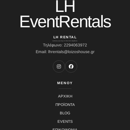
LH
EventRentals
LH RENTAL
Διεύθυνση: Ιερού Λόχου 10, Κάτω Σούλι, Μαραθώνας
Τηλέφωνο: 2294063972
Email: lhrentals@loizoshouse.gr
ΜΕΝΟΥ
ΑΡΧΙΚΗ
ΠΡΟΪΟΝΤΑ
BLOG
EVENTS
ΕΠΙΚΟΙΝΩΝΙΑ