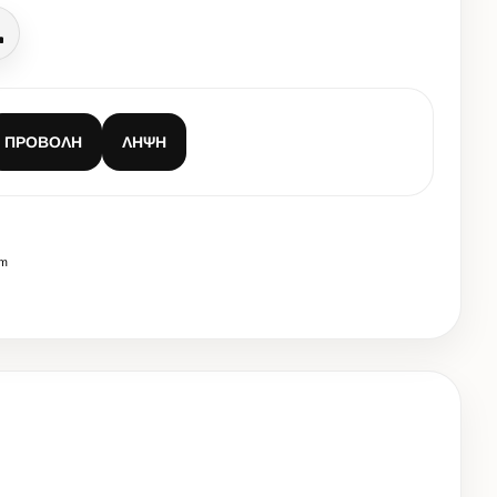
Κλήση
ΠΡΟΒΟΛΉ
ΛΉΨΗ
cm