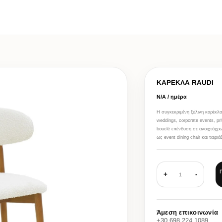
ΚΑΡΕΚΛΑ RAUDI
Ν/Α / ημέρα
Η συγκεκριμένη ξύλινη καρέκλα
weddings, corporate events, pr
bouclé επένδυση σε ανοιχτόχρ
ως event dining chair και ταιρι
+
-
1
Άμεση επικοινωνία
+30 698 224 1089