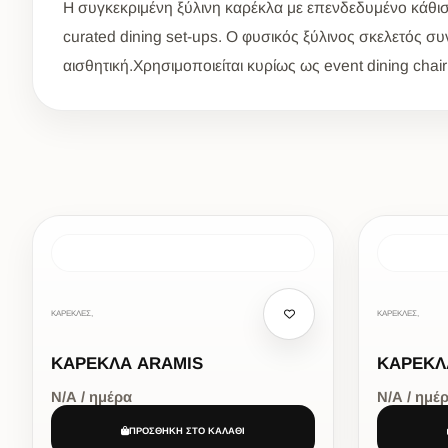
Η συγκεκριμένη ξύλινη καρέκλα με επενδεδυμένο κάθισμ
curated dining set-ups. Ο φυσικός ξύλινος σκελετός
αισθητική.Χρησιμοποιείται κυρίως ως event dining chair 
ΚΑΡΕΚΛΕΣ,
ΚΑΡΕΚΛΕΣ,
ΚΑΡΕΚΛΑ ARAMIS
ΚΑΡΕΚΛ
Ν/Α / ημέρα
Ν/Α / ημέ
ΠΡΟΣΘΗΚΗ ΣΤΟ ΚΑΛΑΘΙ