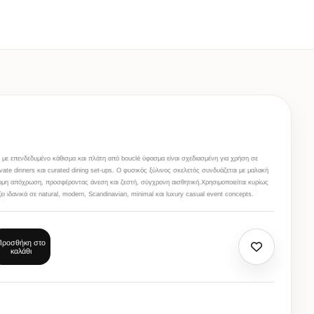
 με επενδεδυμένο κάθισμα και πλάτη από bouclé ύφασμα είναι σχεδιασμένη για χρήση σε
ivate dinners και curated dining set-ups. Ο φυσικός ξύλινος σκελετός συνδυάζεται με μαλακή
ωμη απόχρωση, προσφέροντας άνεση και ζεστή, σύγχρονη αισθητική.Χρησιμοποιείται κυρίως
άζει ιδανικά σε natural, modern, Scandinavian, minimal και luxury casual event concepts.
Προσθήκη στο
καλάθι