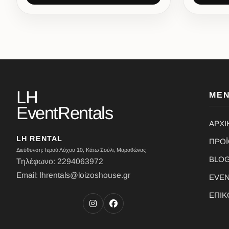
LH
ΜΕ
EventRentals
ΑΡΧΙ
LH RENTAL
ΠΡΟ
Διεύθυνση: Ιερού Λόχου 10, Κάτω Σούλι, Μαραθώνας
BLO
Τηλέφωνο: 2294063972
Email: lhrentals@loizoshouse.gr
EVE
ΕΠΙΚ