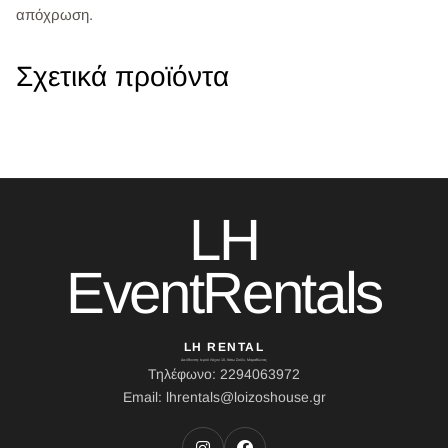
απόχρωση.
Σχετικά προϊόντα
LH
EventRentals
LH RENTAL
Διεύθυνση: Ιερού Λόχου 10, Κάτω Σούλι, Μαραθώνας
Τηλέφωνο: 2294063972
Email: lhrentals@loizoshouse.gr