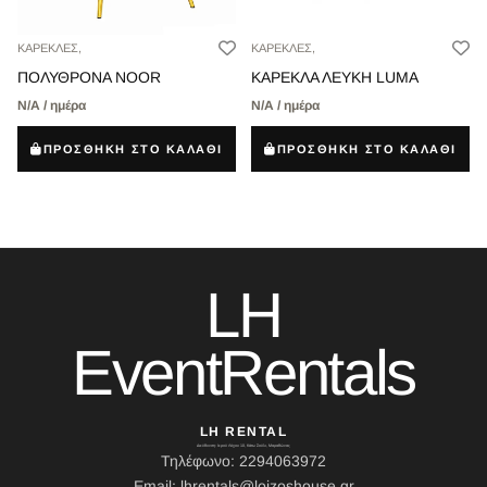
ΚΑΡΕΚΛΕΣ,
ΚΑΡΕΚΛΕΣ,
ΠΟΛΥΘΡΟΝΑ NOOR
ΚΑΡΕΚΛΑ ΛΕΥΚΗ LUMA
Ν/Α / ημέρα
Ν/Α / ημέρα
ΠΡΟΣΘΗΚΗ ΣΤΟ ΚΑΛΑΘΙ
ΠΡΟΣΘΗΚΗ ΣΤΟ ΚΑΛΑΘΙ
LH
EventRentals
LH RENTAL
Διεύθυνση: Ιερού Λόχου 10, Κάτω Σούλι, Μαραθώνας
Τηλέφωνο: 2294063972
Email: lhrentals@loizoshouse.gr