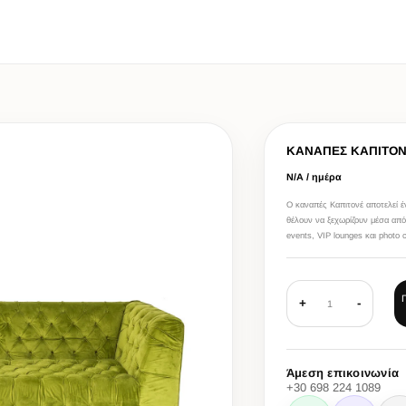
ΚΑΝΑΠΕΣ ΚΑΠΙΤΟ
Ν/Α / ημέρα
Ο καναπές Καπιτονέ αποτελεί έ
θέλουν να ξεχωρίζουν μέσα από 
events, VIP lounges και photo 
+
-
1
Άμεση επικοινωνία
+30 698 224 1089