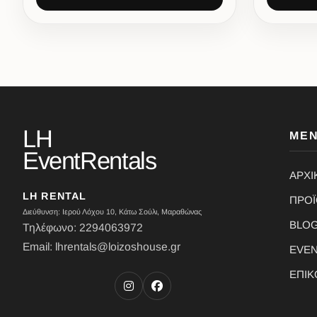
LH
ΜΕ
EventRentals
ΑΡΧΙ
LH RENTAL
ΠΡΟ
Διεύθυνση: Ιερού Λόχου 10, Κάτω Σούλι, Μαραθώνας
BLO
Τηλέφωνο: 2294063972
Email: lhrentals@loizoshouse.gr
EVE
ΕΠΙΚ