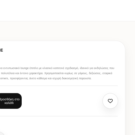
ΝΕ
να εντυπωσιακό lounge έπιπλο με κλασικό καπιτονέ σχεδιασμό, ιδανικό για εκδηλώσεις που
πολυτέλεια και έντονο χαρακτήρα. Χρησιμοποιείται κυρίως σε γάμους, δεξιώσεις, εταιρικά
corners, προσφέροντας άνετο κάθισμα και ισχυρή διακοσμητική παρουσία.
Προσθήκη στο
καλάθι