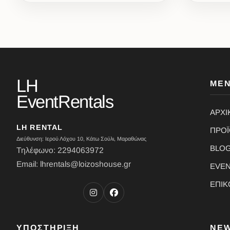
LH
ΜΕ
EventRentals
ΑΡΧΙ
LH RENTAL
ΠΡΟ
Διεύθυνση: Ιερού Λόχου 10, Κάτω Σούλι, Μαραθώνας
BLO
Τηλέφωνο: 2294063972
Email: lhrentals@loizoshouse.gr
EVE
ΕΠΙΚ
ΥΠΟΣΤΗΡΙΞΗ
NE