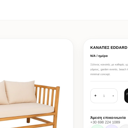
ΚΑΝΑΠΕΣ EDDARD
Ν/Α / ημέρα
Ξύλινος καναπές με καθαρές γρα
γάμους, garden events, beach l
minimal concept.
+
-
1
Άμεση επικοινωνία
+30 698 224 1089