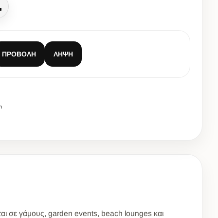
Κλήση
ΠΡΟΒΟΛΉ
ΛΉΨΗ
m
ται σε γάμους, garden events, beach lounges και