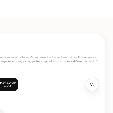
μμές και φυσική αισθητική, ιδανικός για outdoor & indoor lounge set-ups. Χρησιμοποιείται σε
ounges και χαλαρούς χώρους φιλοξενίας, προσφέροντας άνεση και ευελιξία σε boho, rustic ή
Προσθήκη στο
καλάθι