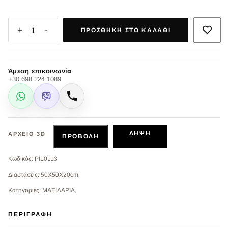
+
-
1
ΠΡΟΣΘΉΚΗ ΣΤΟ ΚΑΛΆΘΙ
Άμεση επικοινωνία
+30 698 224 1089
WhatsApp
Viber
Κλήση
ΛΉΨΗ
ΑΡΧΕΊΟ 3D
ΠΡΟΒΟΛΉ
Κωδικός: PIL0113
Διαστάσεις: 50Χ50Χ20cm
Κατηγορίες: ΜΑΞΙΛΑΡΙΑ,
ΠΕΡΙΓΡΑΦΉ