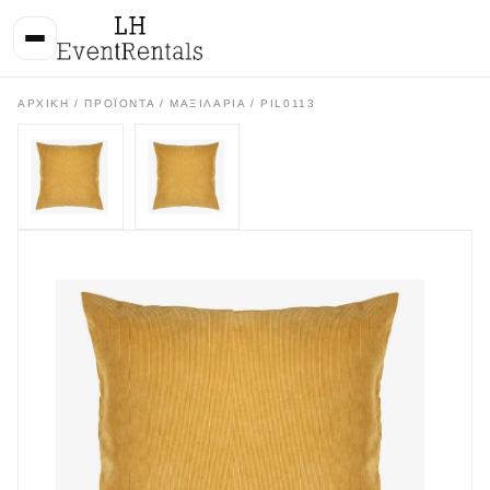
ΑΡΧΙΚΉ
/
ΠΡΟΪΌΝΤΑ
/
ΜΑΞΙΛΑΡΙΑ
/ PIL0113