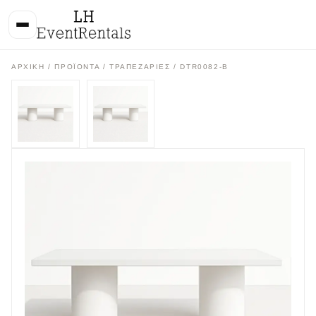
ΑΡΧΙΚΉ
/
ΠΡΟΪΌΝΤΑ
/
ΤΡΑΠΕΖΑΡΙΕΣ
/ DTR0082-B