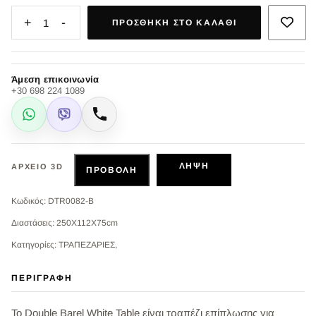
+
-
1
ΠΡΟΣΘΉΚΗ ΣΤΟ ΚΑΛΆΘΙ
Άμεση επικοινωνία
+30 698 224 1089
WhatsApp
Viber
Κλήση
ΛΉΨΗ
ΑΡΧΕΊΟ 3D
ΠΡΟΒΟΛΉ
Κωδικός: DTR0082-B
Διαστάσεις: 250X112X75cm
Κατηγορίες: ΤΡΑΠΕΖΑΡΙΕΣ,
ΠΕΡΙΓΡΑΦΉ
Το Double Barel White Table είναι τραπέζι επίπλωσης για