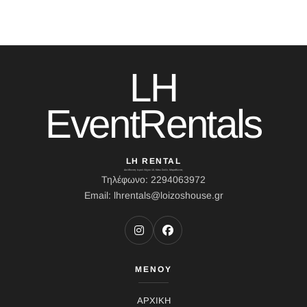
LH
EventRentals
LH RENTAL
Διεύθυνση: Ιερού Λόχου 10, Κάτω Σούλι, Μαραθώνας
Τηλέφωνο: 2294063972
Email: lhrentals@loizoshouse.gr
ΜΕΝΟΥ
ΑΡΧΙΚΗ