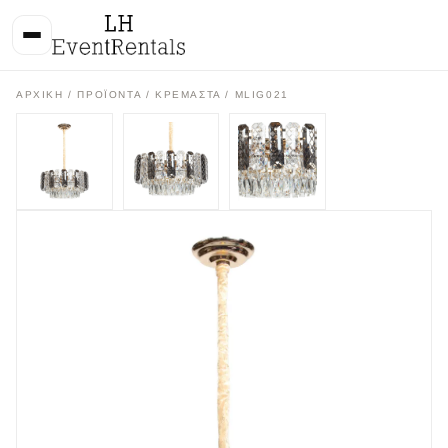
ΑΡΧΙΚΉ
/
ΠΡΟΪΌΝΤΑ
/
ΚΡΕΜΑΣΤΑ
/ MLIG021