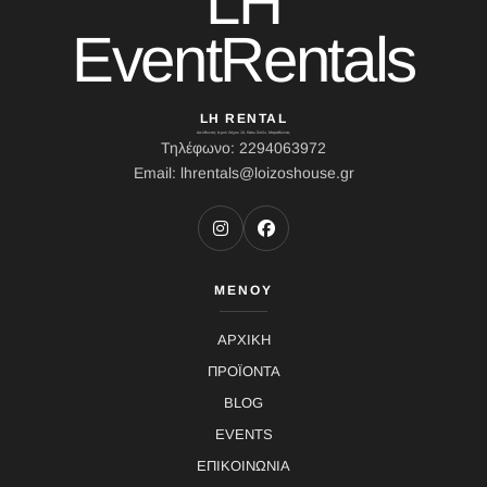
LH
EventRentals
LH RENTAL
Διεύθυνση: Ιερού Λόχου 10, Κάτω Σούλι, Μαραθώνας
Τηλέφωνο: 2294063972
Email: lhrentals@loizoshouse.gr
ΜΕΝΟΥ
ΑΡΧΙΚΗ
ΠΡΟΪΟΝΤΑ
BLOG
EVENTS
ΕΠΙΚΟΙΝΩΝΙΑ