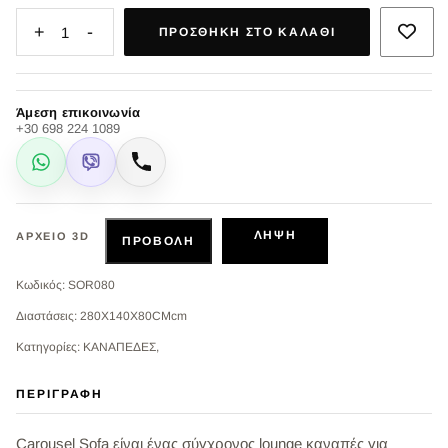
+
-
1
ΠΡΟΣΘΉΚΗ ΣΤΟ ΚΑΛΆΘΙ
Άμεση επικοινωνία
+30 698 224 1089
WhatsApp
Viber
Κλήση
ΛΉΨΗ
ΑΡΧΕΊΟ 3D
ΠΡΟΒΟΛΉ
Κωδικός: SOR080
Διαστάσεις: 280Χ140Χ80CMcm
Κατηγορίες: ΚΑΝΑΠΕΔΕΣ,
ΠΕΡΙΓΡΑΦΉ
Carousel Sofa είναι ένας σύγχρονος lounge καναπές για