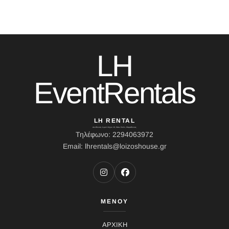
LH
EventRentals
LH RENTAL
Διεύθυνση: Ιερού Λόχου 10, Κάτω Σούλι, Μαραθώνας
Τηλέφωνο: 2294063972
Email: lhrentals@loizoshouse.gr
ΜΕΝΟΥ
ΑΡΧΙΚΗ