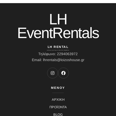
LH
EventRentals
LH RENTAL
Διεύθυνση: Ιερού Λόχου 10, Κάτω Σούλι, Μαραθώνας
Τηλέφωνο: 2294063972
Email: lhrentals@loizoshouse.gr
ΜΕΝΟΥ
ΑΡΧΙΚΗ
ΠΡΟΪΟΝΤΑ
BLOG