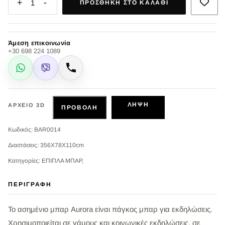
+
-
1
ΠΡΟΣΘΉΚΗ ΣΤΟ ΚΑΛΆΘΙ
Άμεση επικοινωνία
+30 698 224 1089
WhatsApp
Viber
Κλήση
ΛΉΨΗ
ΑΡΧΕΊΟ 3D
ΠΡΟΒΟΛΉ
Κωδικός: BAR0014
Διαστάσεις: 356X78X110cm
Κατηγορίες: ΕΠΙΠΛΑ ΜΠΑΡ,
ΠΕΡΙΓΡΑΦΉ
Το ασημένιο μπαρ Aurora είναι πάγκος μπαρ για εκδηλώσεις.
Χρησιμοποιείται σε γάμους και κοινωνικές εκδηλώσεις, σε