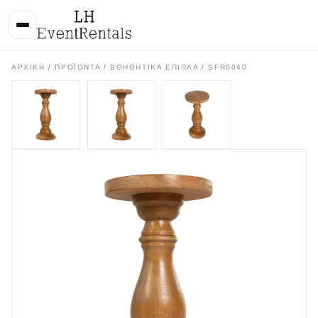
ΑΡΧΙΚΉ
/
ΠΡΟΪΌΝΤΑ
/
ΒΟΗΘΗΤΙΚΑ ΕΠΙΠΛΑ
/ SFR0040