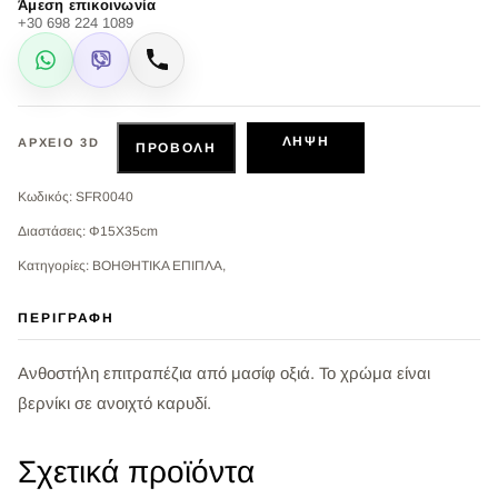
Άμεση επικοινωνία
+30 698 224 1089
WhatsApp
Viber
Κλήση
ΛΉΨΗ
ΑΡΧΕΊΟ 3D
ΠΡΟΒΟΛΉ
Κωδικός: SFR0040
Διαστάσεις: Φ15X35cm
Κατηγορίες: ΒΟΗΘΗΤΙΚΑ ΕΠΙΠΛΑ,
ΠΕΡΙΓΡΑΦΉ
Ανθοστήλη επιτραπέζια από μασίφ οξιά. Το χρώμα είναι
βερνίκι σε ανοιχτό καρυδί.
Σχετικά προϊόντα