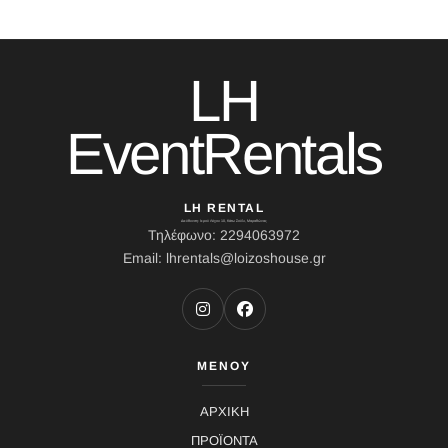
LH
EventRentals
LH RENTAL
Διεύθυνση: Ιερού Λόχου 10, Κάτω Σούλι, Μαραθώνας
Τηλέφωνο: 2294063972
Email: lhrentals@loizoshouse.gr
ΜΕΝΟΥ
ΑΡΧΙΚΗ
ΠΡΟΪΟΝΤΑ