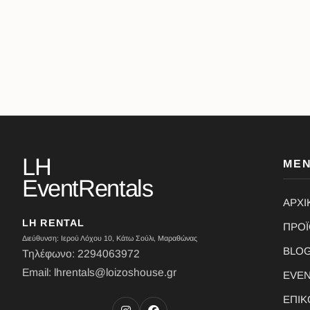
LH
ΜΕ
EventRentals
ΑΡΧΙ
LH RENTAL
ΠΡΟ
Διεύθυνση: Ιερού Λόχου 10, Κάτω Σούλι, Μαραθώνας
BLO
Τηλέφωνο: 2294063972
Email: lhrentals@loizoshouse.gr
EVE
ΕΠΙΚ