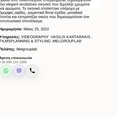
ομάδα από ταλαντούχους επαγγελματίες δημιούργησαν
ένα elegant ανοιξιάτικο σκηνικό που ξεχειλίζει χρώματα
και αρώματα. Το σκηνικό στολίστηκε υπέροχα με
όμορφες αψίδες, ρομαντικά floral σχέδια, μοναδικά
έπιπλα και επιτραπέζια σκεύη που δημιουργούσαν ένα
εντυπωσιακό αποτέλεσμα.
Ημερομηνία:
Μάιος 25, 2022
Υπηρεσίες:
VIDEOGRAPHY :VASILIS KANTARAKIS ,
FILMSPLANNING & STYLING :MELGROUPLAB
Πελάτης:
Melgrouplab
Άμεση επικοινωνία
+30 698 224 1089
WhatsApp
Viber
Κλήση