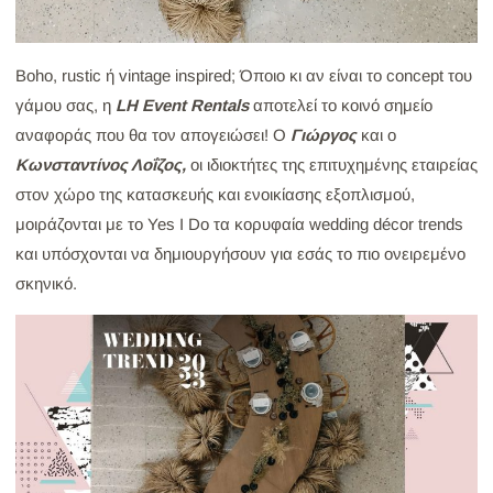
Boho, rustic ή vintage inspired; Όποιο κι αν είναι το concept του
γάμου σας, η
LH Event Rentals
αποτελεί το κοινό σημείο
αναφοράς που θα τον απογειώσει! Ο
Γιώργος
και ο
Κωνσταντίνος Λοΐζος,
οι ιδιοκτήτες της επιτυχημένης εταιρείας
στον χώρο της κατασκευής και ενοικίασης εξοπλισμού,
μοιράζονται με το Yes I Do τα κορυφαία wedding décor trends
και υπόσχονται να δημιουργήσουν για εσάς το πιο ονειρεμένο
σκηνικό.