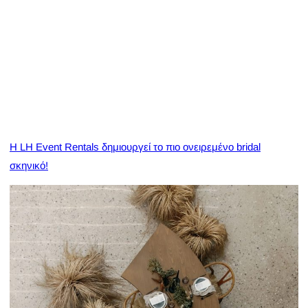
H LH Event Rentals δημιουργεί το πιο ονειρεμένο bridal
σκηνικό!