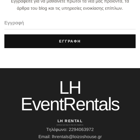
Εγγραφείτε για να μαθαίνετε πρώτοι τα νέα μας προϊόντα, τα
άρθρα του blog και τις υπηρεσίες ενοικίασης επίπλων.
ΕΓΓΡΑΦΗ
LH
EventRentals
LH RENTAL
Διεύθυνση: Ιερού Λόχου 10, Κάτω Σούλι, Μαραθώνας
Τηλέφωνο: 2294063972
Email: lhrentals@loizoshouse.gr