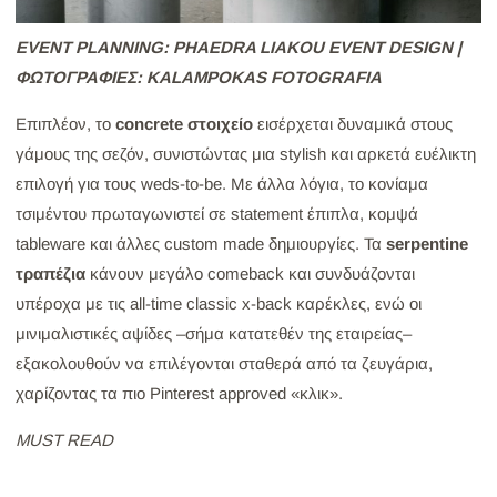
EVENT PLANNING: PHAEDRA LIAKOU EVENT DESIGN |
ΦΩΤΟΓΡΑΦΙEΣ: KALAMPOKAS FOTOGRAFIA
Επιπλέον, το
concrete στοιχείο
εισέρχεται δυναμικά στους
γάμους της σεζόν, συνιστώντας μια stylish και αρκετά ευέλικτη
επιλογή για τους weds-to-be. Με άλλα λόγια, το κονίαμα
τσιμέντου πρωταγωνιστεί σε statement έπιπλα, κομψά
tableware και άλλες custom made δημιουργίες. Τα
serpentine
τραπέζια
κάνουν μεγάλο comeback και συνδυάζονται
υπέροχα με τις all-time classic x-back καρέκλες, ενώ οι
μινιμαλιστικές αψίδες –σήμα κατατεθέν της εταιρείας–
εξακολουθούν να επιλέγονται σταθερά από τα ζευγάρια,
χαρίζοντας τα πιο Pinterest approved «κλικ».
MUST READ