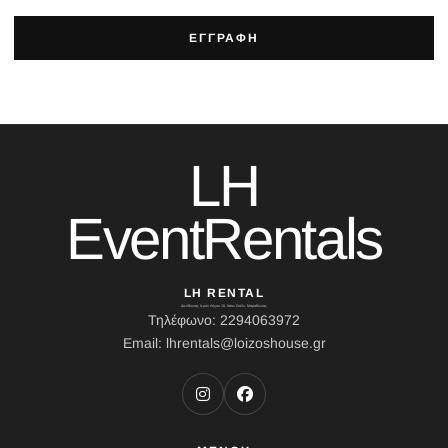
ΕΓΓΡΑΦΗ
LH
EventRentals
LH RENTAL
Διεύθυνση: Ιερού Λόχου 10, Κάτω Σούλι, Μαραθώνας
Τηλέφωνο: 2294063972
Email: lhrentals@loizoshouse.gr