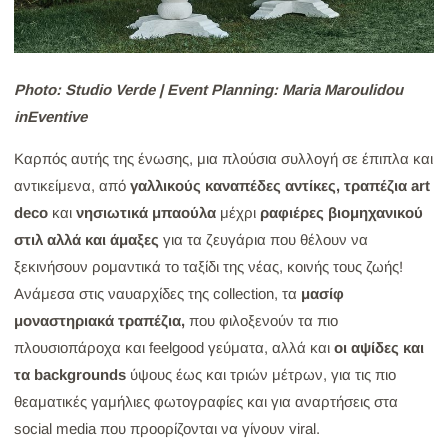
Photo: Studio Verde | Event Planning: Maria Maroulidou
inEventive
Καρπός αυτής της ένωσης, μια πλούσια συλλογή σε έπιπλα και
αντικείμενα, από
γαλλικούς καναπέδες αντίκες, τραπέζια art
deco
και
νησιωτικά μπαούλα
μέχρι
ραφιέρες βιομηχανικού
στιλ αλλά και άμαξες
για τα ζευγάρια που θέλουν να
ξεκινήσουν ρομαντικά το ταξίδι της νέας, κοινής τους ζωής!
Ανάμεσα στις ναυαρχίδες της collection, τα
μασίφ
μοναστηριακά τραπέζια,
που φιλοξενούν τα πιο
πλουσιοπάροχα και feelgood γεύματα, αλλά και
οι αψίδες και
τα backgrounds
ύψους έως και τριών μέτρων, για τις πιο
θεαματικές γαμήλιες φωτογραφίες και για αναρτήσεις στα
social media που προορίζονται να γίνουν viral.