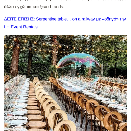
άλλα εγχώρια και ξένα brands.
ΔΕΙΤΕ ΕΠΙΣΗΣ: Serpentine table… on a railway με «οδηγό» την
LH Event Rentals