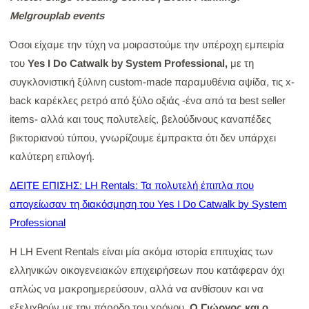
Melgrouplab events
Όσοι είχαμε την τύχη να μοιραστούμε την υπέροχη εμπειρία
του
Yes I Do Catwalk by System Professional,
με τη
συγκλονιστική ξύλινη custom-made παραμυθένια αψίδα, τις x-
back καρέκλες ρετρό από ξύλο οξιάς -ένα από τα best seller
items- αλλά και τους πολυτελείς, βελούδινους καναπέδες
βικτοριανού τύπου, γνωρίζουμε έμπρακτα ότι δεν υπάρχει
καλύτερη επιλογή.
ΔΕΙΤΕ ΕΠΙΣΗΣ: LH Rentals: Τα πολυτελή έπιπλα που
απογείωσαν τη διακόσμηση του Yes I Do Catwalk by System
Professional
Η LH Event Rentals είναι μία ακόμα ιστορία επιτυχίας των
ελληνικών οικογενειακών επιχειρήσεων που κατάφεραν όχι
απλώς να μακροημερεύσουν, αλλά να ανθίσουν και να
εξελιχθούν με την πάροδο του χρόνου.
Ο
Γιώργος και ο