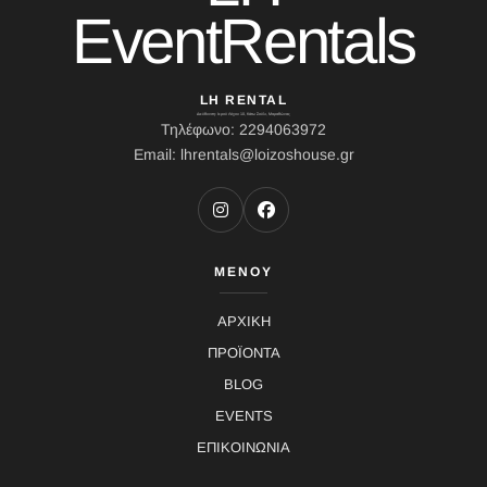
EventRentals
LH RENTAL
Διεύθυνση: Ιερού Λόχου 10, Κάτω Σούλι, Μαραθώνας
Τηλέφωνο: 2294063972
Email: lhrentals@loizoshouse.gr
ΜΕΝΟΥ
ΑΡΧΙΚΗ
ΠΡΟΪΟΝΤΑ
BLOG
EVENTS
ΕΠΙΚΟΙΝΩΝΙΑ