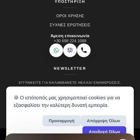
ΥΠΟΣΤΗΡΙΞΗ
ΟΡΟΙ ΧΡΗΣΗΣ
ΣΥΧΝΕΣ ΕΡΩΤΗΣΕΙΣ
Άμεση επικοινωνία
+30 698 224 1089
WhatsApp
Viber
Κλήση
NEWSLETTER
ΕΓΓΡΑΦΕΊΤΕ ΓΙΑ ΝΑ ΛΑΜΒΆΝΕΤΕ ΝΈΑ ΚΑΙ ΕΝΗΜΕΡΏΣΕΙΣ.
🍪 Ο ιστότοπός μας χρησιμοποιεί cookies για να
εξασφαλίσει την καλύτερη δυνατή εμπειρία.
Προσαρμογή
Απόρριψη Όλων
Αποδοχή Όλων
LH RENTALS © 2024 • ALL RIGHTS RESERVED • CREATION BY