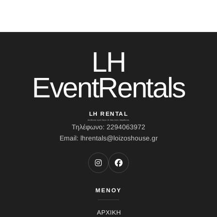
LH
EventRentals
LH RENTAL
Διεύθυνση: Ιερού Λόχου 10, Κάτω Σούλι, Μαραθώνας
Τηλέφωνο: 2294063972
Email: lhrentals@loizoshouse.gr
ΜΕΝΟΥ
ΑΡΧΙΚΗ