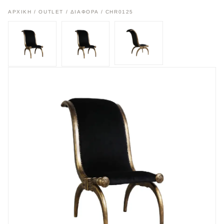
ΑΡΧΙΚΉ
/
OUTLET
/
ΔΙΑΦΟΡΑ
/ CHR0125