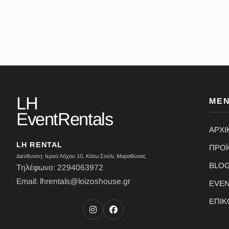
LH
ΜΕ
EventRentals
ΑΡΧΙ
LH RENTAL
ΠΡΟ
Διεύθυνση: Ιερού Λόχου 10, Κάτω Σούλι, Μαραθώνας
BLO
Τηλέφωνο: 2294063972
Email: lhrentals@loizoshouse.gr
EVE
ΕΠΙΚ