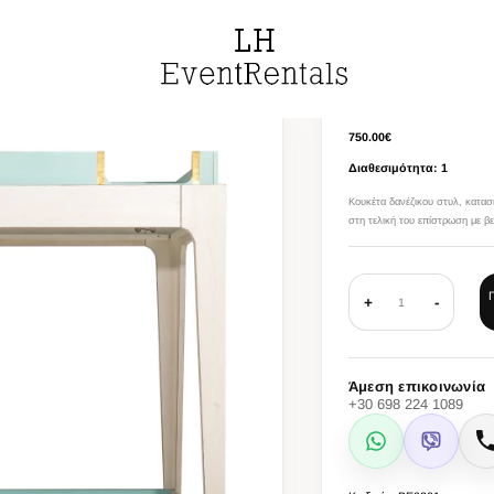
Ελληνικ
ΚΟΥΚΕΤΑ ΔΑΝΕΖΙΚ
Ελληνικά
English
750.00€
Español
Διαθεσιμότητα: 1
العربية
Κουκέτα δανέζικου στυλ, κατασ
στη τελική του επίστρωση με βε
+
-
1
Άμεση επικοινωνία
+30 698 224 1089
WhatsApp
Viber