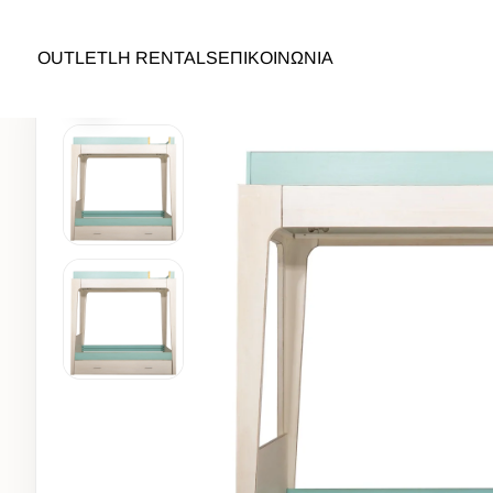
ΑΡΧΙΚΉ
/
OUTLET
/
ΔΙΑΦΟΡΑ
/ BE0201
OUTLET
LH RENTALS
ΕΠΙΚΟΙΝΩΝΙΑ