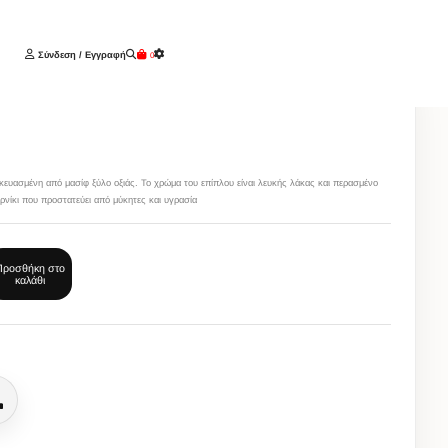
Σύνδεση / Εγγραφή
0
ά
Η
κευασμένη από μασίφ ξύλο οξιάς. Το χρώμα του επίπλου είναι λευκής λάκας και περασμένο
ρνίκι που προστατεύει από μύκητες και υγρασία
Προσθήκη στο
καλάθι
Κλήση