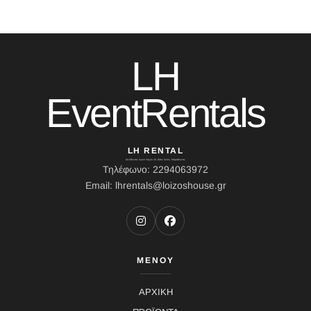
LH
EventRentals
LH RENTAL
Διεύθυνση: Ιερού Λόχου 10, Κάτω Σούλι, Μαραθώνας
Τηλέφωνο: 2294063972
Email: lhrentals@loizoshouse.gr
ΜΕΝΟΥ
ΑΡΧΙΚΗ