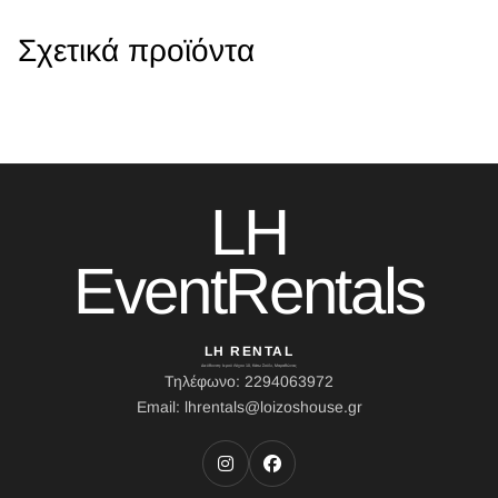
Σχετικά προϊόντα
LH
EventRentals
LH RENTAL
Διεύθυνση: Ιερού Λόχου 10, Κάτω Σούλι, Μαραθώνας
Τηλέφωνο: 2294063972
Email: lhrentals@loizoshouse.gr