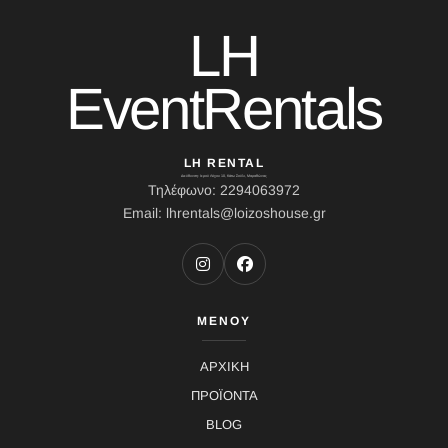
LH
EventRentals
LH RENTAL
Διεύθυνση: Ιερού Λόχου 10, Κάτω Σούλι, Μαραθώνας
Τηλέφωνο: 2294063972
Email: lhrentals@loizoshouse.gr
ΜΕΝΟΥ
ΑΡΧΙΚΗ
ΠΡΟΪΟΝΤΑ
BLOG