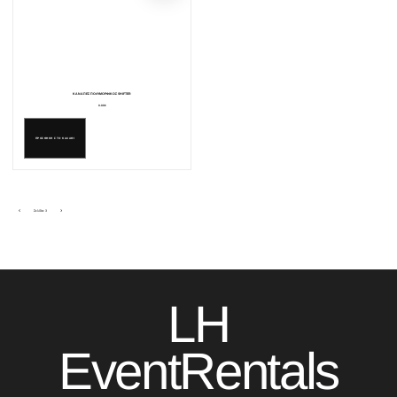
ΚΑΝΑΠΕΣ ΠΟΛΥΜΟΡΦΙΚΟΣ SHIFTER
0.00€
ΠΡΟΣΘΗΚΗ ΣΤΟ ΚΑΛΑΘΙ
Σελίδα: 3
LH
EventRentals