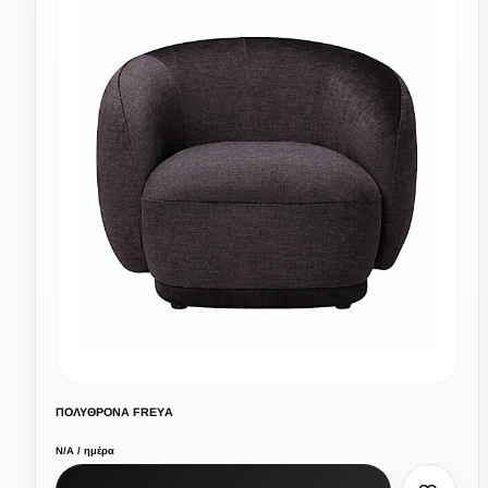
ΠΟΛΥΘΡΟΝΑ FREΥA
Ν/Α / ημέρα