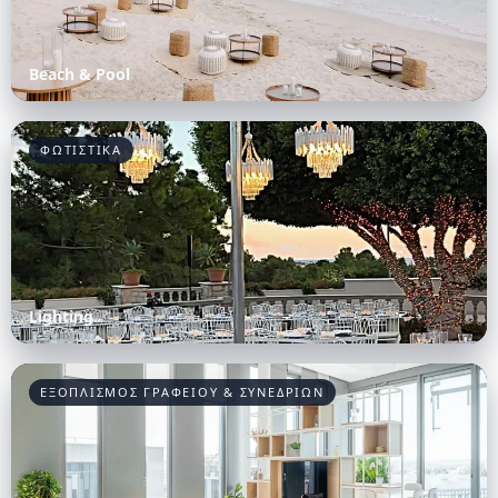
Beach & Pool
ΦΩΤΙΣΤΙΚΑ
Lighting
ΕΞΟΠΛΙΣΜΟΣ ΓΡΑΦΕΙΟΥ & ΣΥΝΕΔΡΙΩΝ