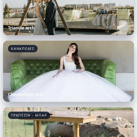
Triancle arch
ΚΑΝΑΠΕΔΕΣ
Chesterfield sofa
ΤΡΑΠΕΖΙΑ - ΜΠΑΡ