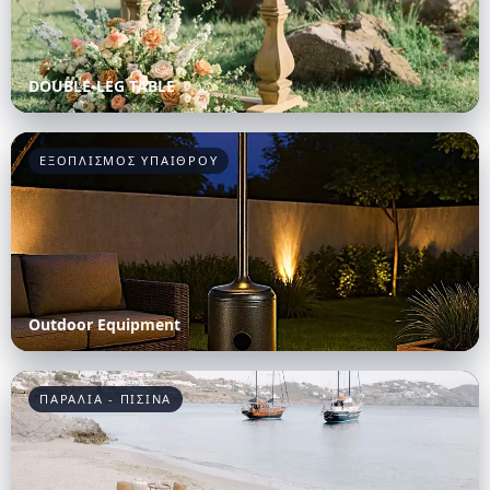
DOUBLE-LEG TABLE
ΕΞΟΠΛΙΣΜΟΣ ΥΠΑΙΘΡΟΥ
Outdoor Equipment
ΠΑΡΑΛΙΑ - ΠΙΣΙΝΑ