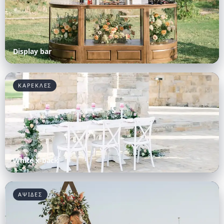
Display bar
ΚΑΡΕΚΛΕΣ
White x-back
ΑΨΙΔΕΣ