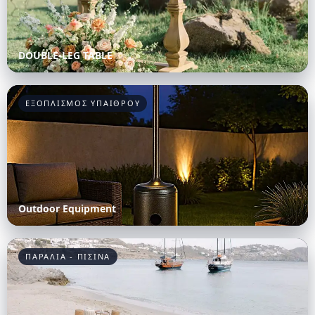
DOUBLE-LEG TABLE
ΕΞΟΠΛΙΣΜΟΣ ΥΠΑΙΘΡΟΥ
Outdoor Equipment
ΠΑΡΑΛΙΑ - ΠΙΣΙΝΑ