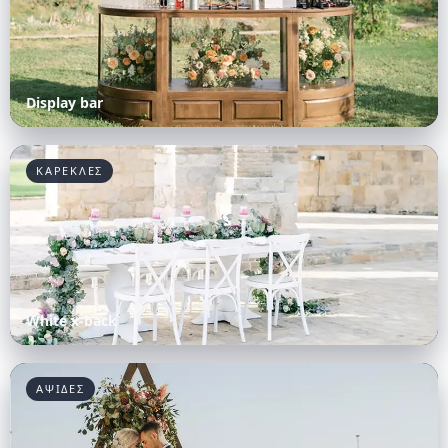
Display bar
ΚΑΡΕΚΛΕΣ
White x-back
ΑΨΙΔΕΣ