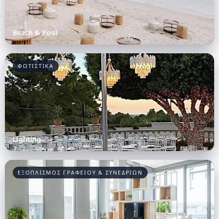
Beach & Pool
ΦΩΤΙΣΤΙΚΑ
Lighting
ΕΞΟΠΛΙΣΜΟΣ ΓΡΑΦΕΙΟΥ & ΣΥΝΕΔΡΙΩΝ