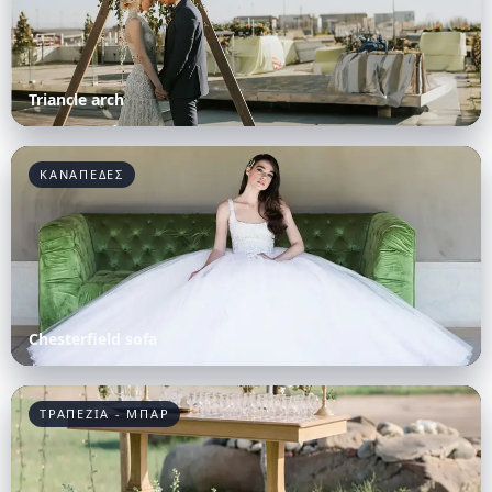
Triancle arch
ΚΑΝΑΠΕΔΕΣ
Chesterfield sofa
ΤΡΑΠΕΖΙΑ - ΜΠΑΡ