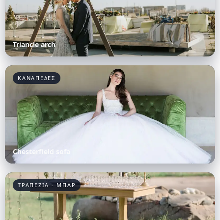
Triancle arch
ΚΑΝΑΠΕΔΕΣ
Chesterfield sofa
ΤΡΑΠΕΖΙΑ - ΜΠΑΡ