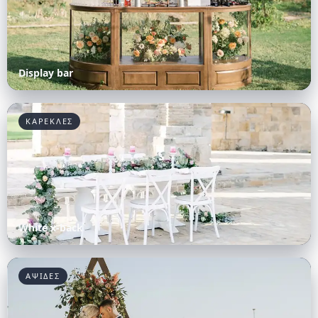
Display bar
ΚΑΡΕΚΛΕΣ
White x-back
ΑΨΙΔΕΣ