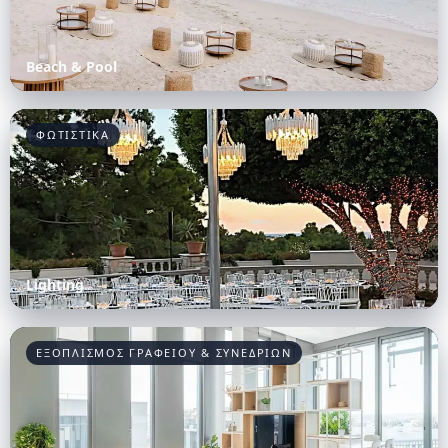
Beach & Pool
ΦΩΤΙΣΤΙΚΑ
Lighting
ΕΞΟΠΛΙΣΜΟΣ ΓΡΑΦΕΙΟΥ & ΣΥΝΕΔΡΙΩΝ