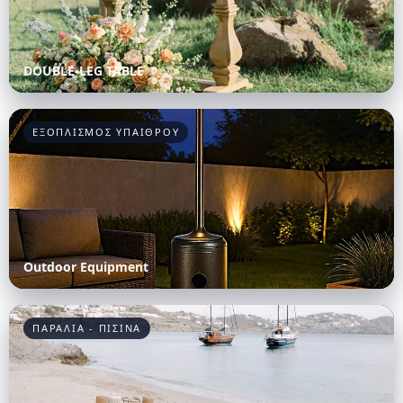
DOUBLE-LEG TABLE
ΕΞΟΠΛΙΣΜΟΣ ΥΠΑΙΘΡΟΥ
Outdoor Equipment
ΠΑΡΑΛΙΑ - ΠΙΣΙΝΑ