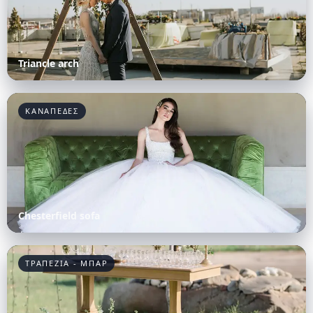
Triancle arch
ΚΑΝΑΠΕΔΕΣ
Chesterfield sofa
ΤΡΑΠΕΖΙΑ - ΜΠΑΡ