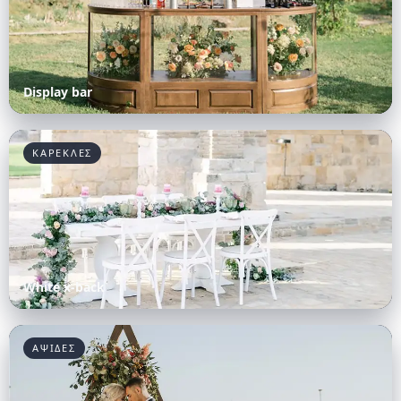
Display bar
ΚΑΡΕΚΛΕΣ
White x-back
ΑΨΙΔΕΣ