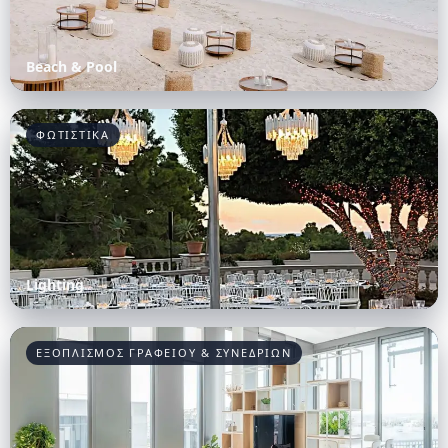
Beach & Pool
ΦΩΤΙΣΤΙΚΑ
Lighting
ΕΞΟΠΛΙΣΜΟΣ ΓΡΑΦΕΙΟΥ & ΣΥΝΕΔΡΙΩΝ