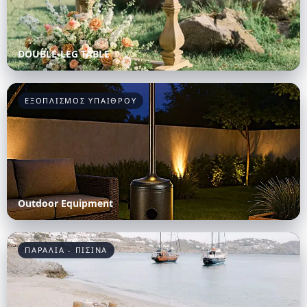
DOUBLE-LEG TABLE
ΕΞΟΠΛΙΣΜΟΣ ΥΠΑΙΘΡΟΥ
Outdoor Equipment
ΠΑΡΑΛΙΑ - ΠΙΣΙΝΑ