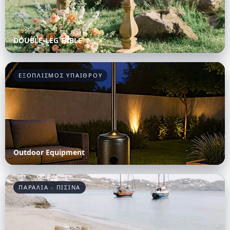
DOUBLE-LEG TABLE
ΕΞΟΠΛΙΣΜΟΣ ΥΠΑΙΘΡΟΥ
Outdoor Equipment
ΠΑΡΑΛΙΑ - ΠΙΣΙΝΑ