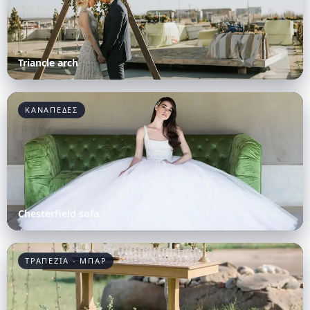
Triancle arch
ΚΑΝΑΠΕΔΕΣ
Chesterfield sofa
ΤΡΑΠΕΖΙΑ - ΜΠΑΡ