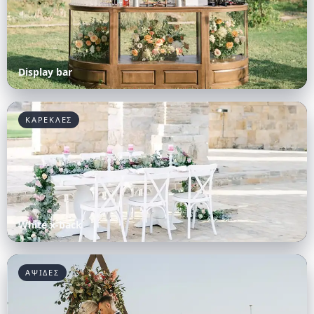
Display bar
ΚΑΡΕΚΛΕΣ
White x-back
ΑΨΙΔΕΣ