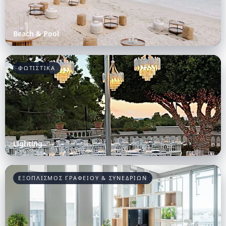
Beach & Pool
ΦΩΤΙΣΤΙΚΑ
Lighting
ΕΞΟΠΛΙΣΜΟΣ ΓΡΑΦΕΙΟΥ & ΣΥΝΕΔΡΙΩΝ